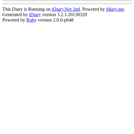
This Diary is Running on
tDiary.Net 2nd
. Powered by
fdiary.net
.
Generated by
tDiary
version 3.2.1.20130320
Powered by
Ruby
version 2.0.0-p648