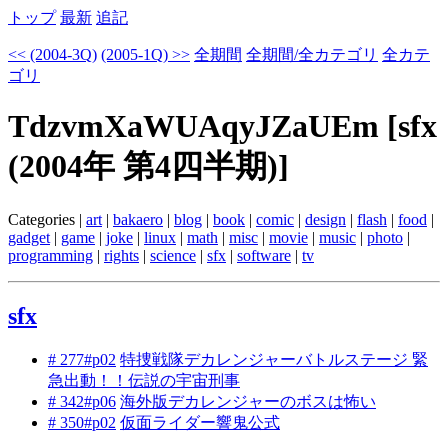
トップ
最新
追記
<< (2004-3Q)
(2005-1Q) >>
全期間
全期間/全カテゴリ
全カテ
ゴリ
TdzvmXaWUAqyJZaUEm [sfx
(2004年 第4四半期)]
Categories |
art
|
bakaero
|
blog
|
book
|
comic
|
design
|
flash
|
food
|
gadget
|
game
|
joke
|
linux
|
math
|
misc
|
movie
|
music
|
photo
|
programming
|
rights
|
science
|
sfx
|
software
|
tv
sfx
# 277#p02
特捜戦隊デカレンジャーバトルステージ 緊
急出動！！伝説の宇宙刑事
# 342#p06
海外版デカレンジャーのボスは怖い
# 350#p02
仮面ライダー響鬼公式