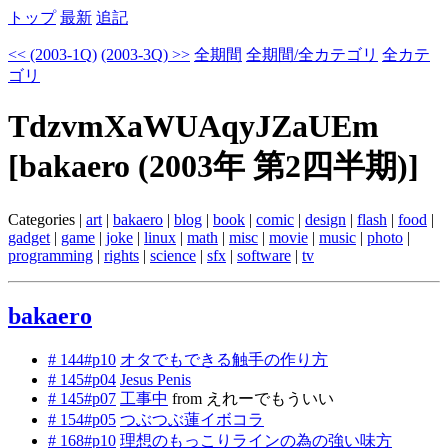
トップ
最新
追記
<< (2003-1Q)
(2003-3Q) >>
全期間
全期間/全カテゴリ
全カテ
ゴリ
TdzvmXaWUAqyJZaUEm
[bakaero (2003年 第2四半期)]
Categories |
art
|
bakaero
|
blog
|
book
|
comic
|
design
|
flash
|
food
|
gadget
|
game
|
joke
|
linux
|
math
|
misc
|
movie
|
music
|
photo
|
programming
|
rights
|
science
|
sfx
|
software
|
tv
bakaero
# 144#p10
オタでもできる触手の作り方
# 145#p04
Jesus Penis
# 145#p07
工事中
from えれーでもういい
# 154#p05
つぶつぶ蓮イボコラ
# 168#p10
理想のもっこりラインの為の強い味方