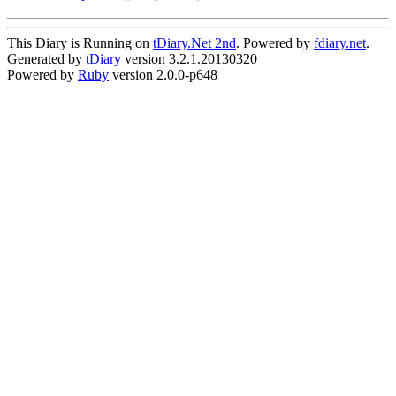
This Diary is Running on
tDiary.Net 2nd
. Powered by
fdiary.net
.
Generated by
tDiary
version 3.2.1.20130320
Powered by
Ruby
version 2.0.0-p648