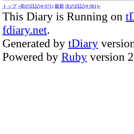
トップ
«前の日記(# 071)
最新
次の日記(# 081)»
This Diary is Running on
t
fdiary.net
.
Generated by
tDiary
versio
Powered by
Ruby
version 2