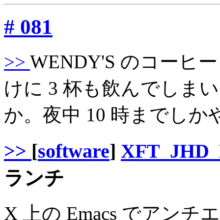
# 081
>>
WENDY'S のコー
けに 3 杯も飲んでしま
か。夜中 10 時までし
>>
[
software
]
XFT_JHD
ランチ
X 上の Emacs でアンチ