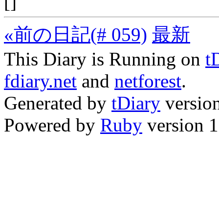
[]
«前の日記(# 059)
最新
This Diary is Running on
t
fdiary.net
and
netforest
.
Generated by
tDiary
versio
Powered by
Ruby
version 1